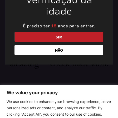
Verificação da
idade
É preciso ter
18
anos para entrar.
Pardon our dust! We're
SIM
working on something
NÃO
amazing — check back soon!
We value your privacy
We use cookies to enhance your browsing experience, serve
personalized ads or content, and analyze our traffic. By
clicking "Accept All", you consent to our use of cookies.