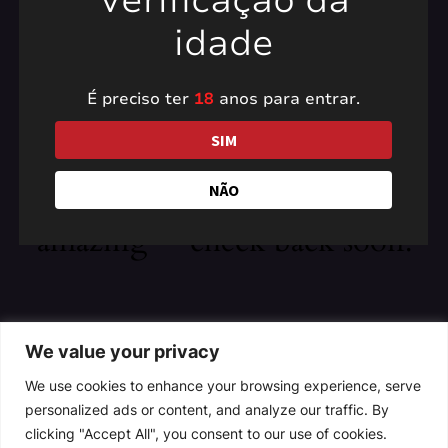
Verificação da
idade
É preciso ter
18
anos para entrar.
Pardon our dust! We're
SIM
working on something
NÃO
amazing — check back soon!
We value your privacy
We use cookies to enhance your browsing experience, serve
personalized ads or content, and analyze our traffic. By
clicking "Accept All", you consent to our use of cookies.