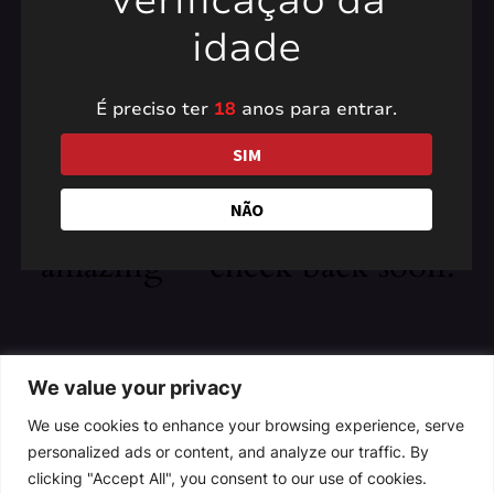
Verificação da
idade
É preciso ter
18
anos para entrar.
Pardon our dust! We're
SIM
working on something
NÃO
amazing — check back soon!
We value your privacy
We use cookies to enhance your browsing experience, serve
personalized ads or content, and analyze our traffic. By
clicking "Accept All", you consent to our use of cookies.