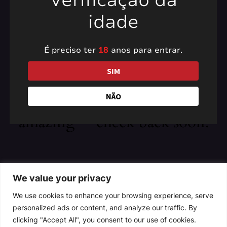
Verificação da
idade
É preciso ter
18
anos para entrar.
Pardon our dust! We're
SIM
working on something
NÃO
amazing — check back soon!
We value your privacy
We use cookies to enhance your browsing experience, serve
personalized ads or content, and analyze our traffic. By
clicking "Accept All", you consent to our use of cookies.