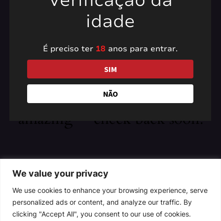
Verificação da
idade
É preciso ter
18
anos para entrar.
Pardon our dust! We're
SIM
working on something
NÃO
amazing — check back soon!
We value your privacy
We use cookies to enhance your browsing experience, serve
personalized ads or content, and analyze our traffic. By
clicking "Accept All", you consent to our use of cookies.