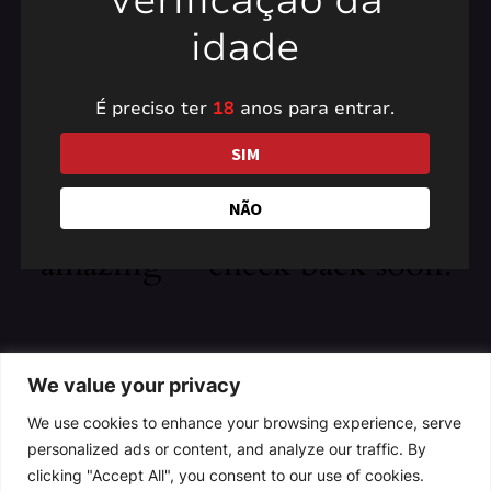
Verificação da
idade
É preciso ter
18
anos para entrar.
Pardon our dust! We're
SIM
working on something
NÃO
amazing — check back soon!
We value your privacy
We use cookies to enhance your browsing experience, serve
personalized ads or content, and analyze our traffic. By
clicking "Accept All", you consent to our use of cookies.