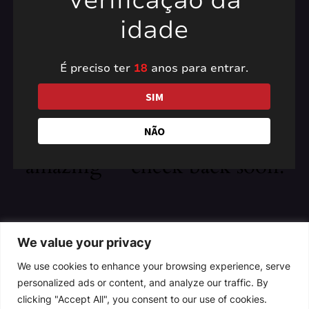
Verificação da
idade
É preciso ter
18
anos para entrar.
Pardon our dust! We're
SIM
working on something
NÃO
amazing — check back soon!
We value your privacy
We use cookies to enhance your browsing experience, serve
personalized ads or content, and analyze our traffic. By
clicking "Accept All", you consent to our use of cookies.