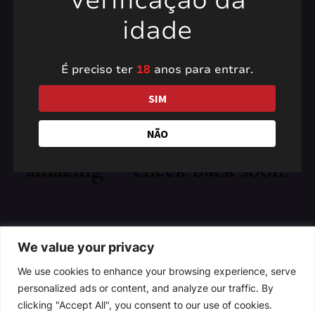
Verificação da
idade
É preciso ter
18
anos para entrar.
Pardon our dust! We're
SIM
working on something
NÃO
amazing — check back soon!
We value your privacy
We use cookies to enhance your browsing experience, serve
personalized ads or content, and analyze our traffic. By
clicking "Accept All", you consent to our use of cookies.