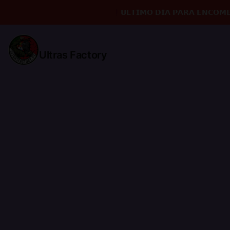
𝗨𝗟𝗧𝗜𝗠𝗢 𝗗𝗜𝗔 𝗣𝗔𝗥𝗔 𝗘𝗡𝗖𝗢𝗠
Ultras Factory