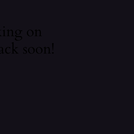
king on
ack soon!