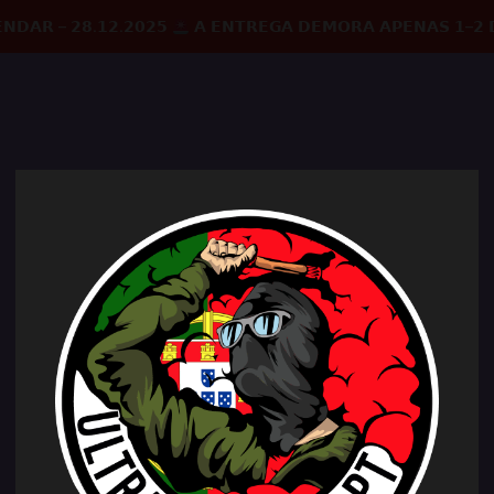
𝗡𝗗𝗔𝗥 – 𝟮𝟴.𝟭𝟮.𝟮𝟬𝟮𝟱
𝗔 𝗘𝗡𝗧𝗥𝗘𝗚𝗔 𝗗𝗘𝗠𝗢𝗥𝗔 𝗔𝗣𝗘𝗡𝗔𝗦 𝟭–𝟮 