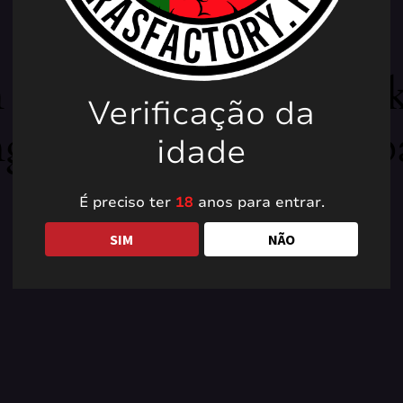
 our dust! We're wor
Verificação da
g amazing — check b
idade
É preciso ter
18
anos para entrar.
SIM
NÃO