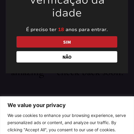
Verificação da
idade
É preciso ter
18
anos para entrar.
Pardon our dust! We're
SIM
working on something
NÃO
amazing — check back soon!
We value your privacy
We use cookies to enhance your browsing experience, serve
personalized ads or content, and analyze our traffic. By
clicking "Accept All", you consent to our use of cookies.