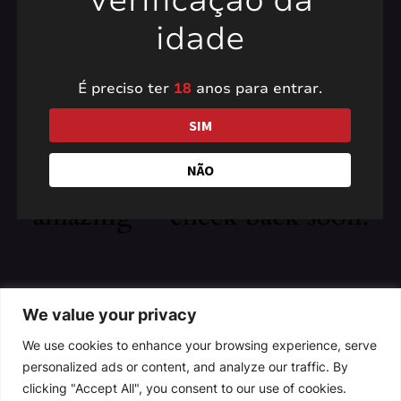
Verificação da
idade
É preciso ter
18
anos para entrar.
Pardon our dust! We're
SIM
working on something
NÃO
amazing — check back soon!
We value your privacy
We use cookies to enhance your browsing experience, serve
personalized ads or content, and analyze our traffic. By
clicking "Accept All", you consent to our use of cookies.